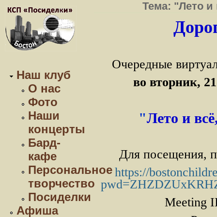
Тема: "Лето и
Дорог
Очередные виртуал
Наш клуб
во вторник, 2
О нас
Фото
Наши
"
Лето и всё
концерты
Бард-
Для посещения, п
кафе
Персональное
https://bostonchild
творчество
pwd=ZHZDZUxKRHZ
Посиделки
Meeting I
Афиша